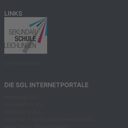
LINKS
Let Kids be Kids
DIE SGL INTERNETPORTALE
Homepage SGL
Lernplattform SGL
Lehrerportal SGL
Verein der Freunde und Förderer des SGL
Black Hawks (Basketballteam)