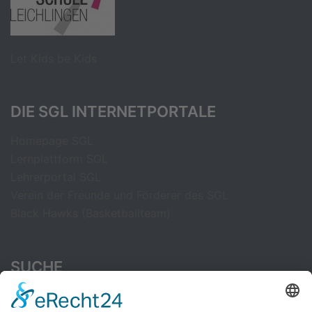
Let Kids be Kids
DIE SGL INTERNETPORTALE
Homepage SGL
Lernplattform SGL
Lehrerportal SGL
Verein der Freunde und Förderer des SGL
Black Hawks (Basketballteam)
SUCHE
Suchen
nach: