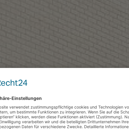
rzlich willkom
ädtisches Gymnasium Leichlin