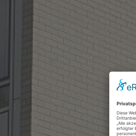
He
St