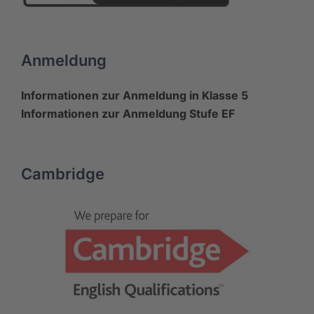
Arrondissement)
Schülergruppe:Klasse 8, 9 &
Anmeldung
Stufe EF
Dauer:1 Woche
Informationen zur Anmeldung in Klasse 5
Informationen zur Anmeldung Stufe EF
Transfer:DB, Thalys (Köln –
Paris)
Unterbringung:Leben in
Cambridge
Gastfamilien
Alltag:Teilnahme am Schul-
und Familienleben
Programm:
In Paris:
z.B.
Montmartre, Versailles, L’Arc
de Triomphe, Le Louvre, La
Cité des Sciences, Musée