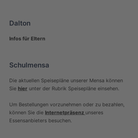
Bedingung:Aufnahme eines/
einer französischen
Dalton
Gastschülers/Gastschülerin
beim Gegenbesuch
Infos für Eltern
Frequenz:Jährlich
Ansprechpartner:Frau Neeb
Schulmensa
& Frau Tiedemann
Die aktuellen Speisepläne unserer Mensa können
Sie
hier
unter der Rubrik Speisepläne einsehen.
Um Bestellungen vorzunehmen oder zu bezahlen,
können Sie die
Internetpräsenz
unseres
Essensanbieters besuchen.