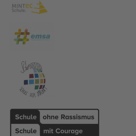
Lycée Rocroy
St. Vincent de
Schule:
Paul, Paris (10.