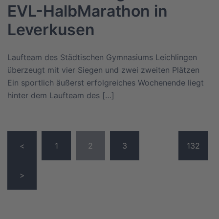
EVL-HalbMarathon in
Leverkusen
Laufteam des Städtischen Gymnasiums Leichlingen
überzeugt mit vier Siegen und zwei zweiten Plätzen
Ein sportlich äußerst erfolgreiches Wochenende liegt
hinter dem Laufteam des […]
Seitennummerierung
<
1
2
3
…
132
der
Beiträge
>