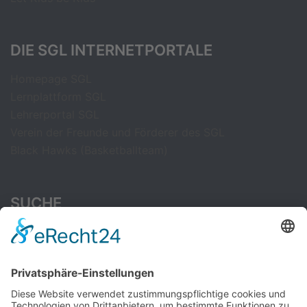
DIE SGL INTERNETPORTALE
Homepage SGL
Lernplattform SGL
Lehrerportal SGL
Verein der Freunde und Förderer des SGL
Black Hawks (Basketballteam)
SUCHE
Suchen
nach:
CAMBRIDGE ENGLISH