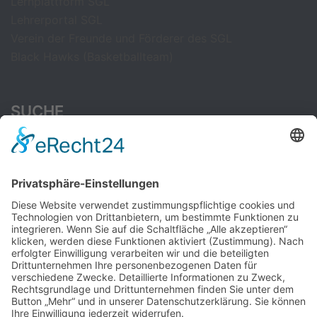
Lernplattform SGL
Lehrerportal SGL
Verein der Freunde und Förderer des SGL
Black Hawks (Basketballteam)
SUCHE
Suchen
nach:
CAMBRIDGE ENGLISH