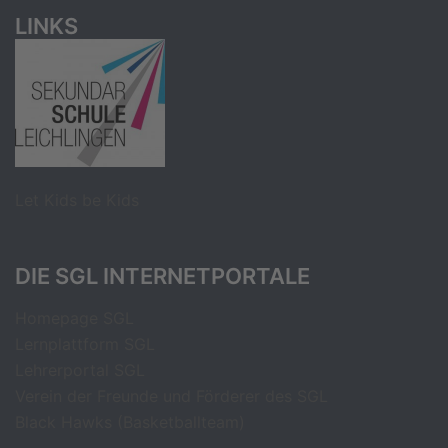
LINKS
Let Kids be Kids
DIE SGL INTERNETPORTALE
Homepage SGL
Lernplattform SGL
Lehrerportal SGL
Verein der Freunde und Förderer des SGL
Black Hawks (Basketballteam)